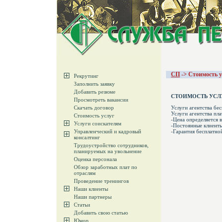
СП
-> Стоимость у
Рекрутинг
Заполнить заявку
Добавить резюме
СТОИМОСТЬ УСЛ
Просмотреть вакансии
Скачать договор
Услуги агентства бес
Услуги агентства пла
Стоимость услуг
-Цена определяется в
Услуги соискателям
-Постоянные клиенты
Управленческий и кадровый
-Гарантия бесплатной
консалтинг
Трудоустройство сотрудников,
планируемых на увольнение
Оценка персонала
Обзор заработных плат по
отраслям
Проведение тренингов
Наши клиенты
Наши партнеры
Статьи
Добавить свою статью
Юмор