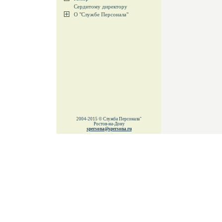
Сердитому директору
О "Службе Персонала"
2004-2015 © Служба Персонала"
Ростов-на-Дону
spersona@spersona.ru